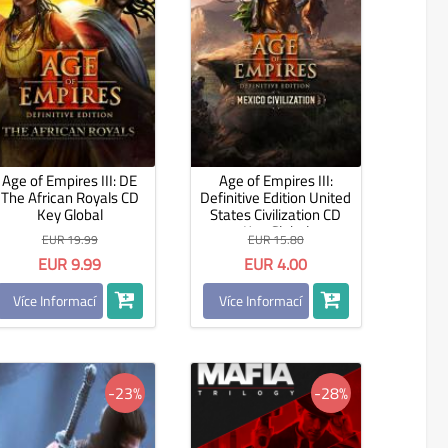
Age of Empires III: DE
Age of Empires III:
The African Royals CD
Definitive Edition United
Key Global
States Civilization CD
Key Global
EUR 19.99
EUR 15.80
EUR 9.99
EUR 4.00
Více Informací
Více Informací
-23%
-28%