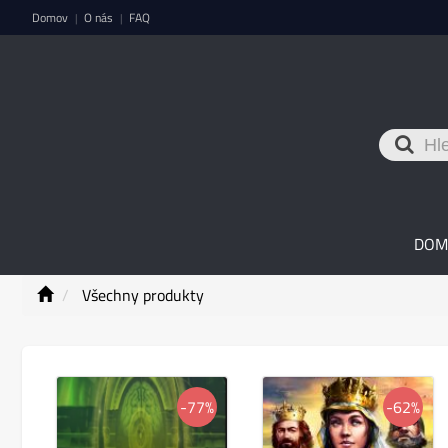
Domov
O nás
FAQ
|
|
DOM
Všechny produkty
-77%
-62%