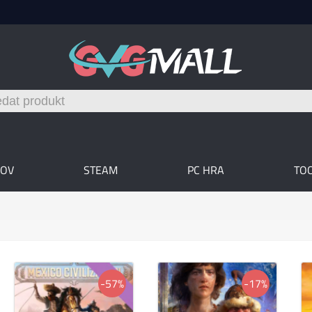
OV
STEAM
PC HRA
TO
-57%
-17%