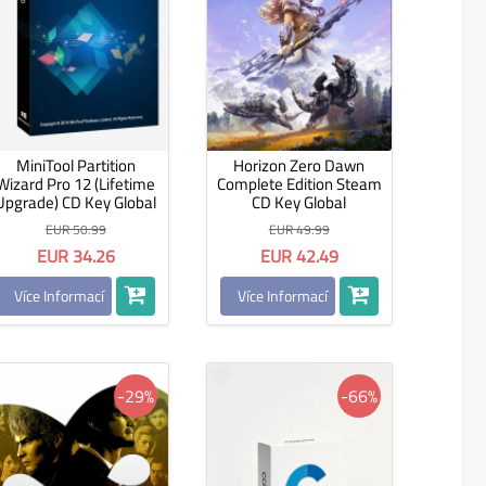
MiniTool Partition
Horizon Zero Dawn
Wizard Pro 12 (Lifetime
Complete Edition Steam
Upgrade) CD Key Global
CD Key Global
EUR 50.99
EUR 49.99
EUR 34.26
EUR 42.49
Více Informací
Více Informací
-29%
-66%