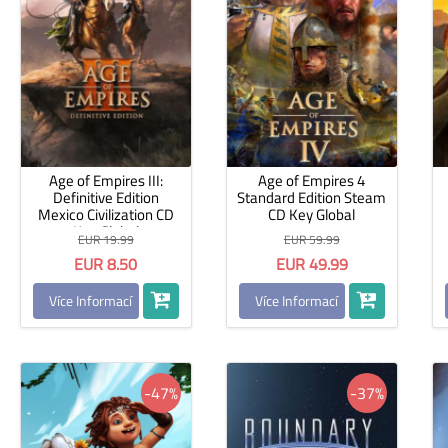
Age of Empires III:
Age of Empires 4
Definitive Edition
Standard Edition Steam
Mexico Civilization CD
CD Key Global
Key Global
EUR 19.99
EUR 59.99
EUR 8.50
EUR 49.99
Více Informací
Více Informací
-47%
-37%