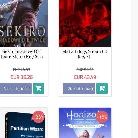
Sekiro Shadows Die
Mafia Trilogy Steam CD
Twice Steam Key Asia
Key EU
EUR 49.99
EUR 59.99
EUR 38.26
EUR 43.49
Více Informací
Více Informací
-33%
-15%