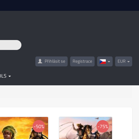
Přihlásit se
Registrace
EUR
Czech(česká
republika)
OLS
-50%
-75%