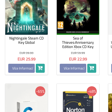
Nightingale Steam CD
Sea of
Key Global
Thieves:Anniversary
Edition Xbox CD Key
Global
EUR 39.00
EUR 59.99
EUR 25.99
EUR 22.99
Více Informací
Více Informací
-65%
-48%