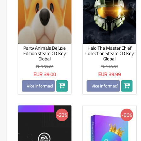
Party Animals Deluxe
Halo The Master Chief
Edition steam CD Key
Collection Steam CD Key
Global
Global
EUR 59.00
EUR 49.99
EUR 39.00
EUR 39.99
Více Informací
Více Informací
-23%
-86%