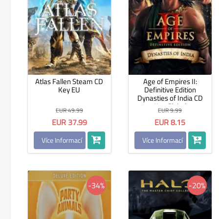
Atlas Fallen Steam CD
Age of Empires II:
Key EU
Definitive Edition
Dynasties of India CD
Key Global
EUR 49.99
EUR 9.99
EUR 37.99
EUR 8.15
Více Informací
Více Informací
-34%
-20%