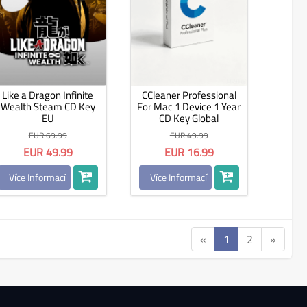
Like a Dragon Infinite
CCleaner Professional
Wealth Steam CD Key
For Mac 1 Device 1 Year
EU
CD Key Global
EUR 69.99
EUR 49.99
EUR 49.99
EUR 16.99
Více Informací
Více Informací
«
1
2
»