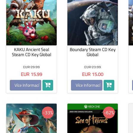
KAKU Ancient Seal
Boundary Steam CD Key
Steam CD Key Global
Global
EUR 29.99
EUR 23.99
EUR 15.99
EUR 15.00
Více Informací
Více Informací
-33%
-62%