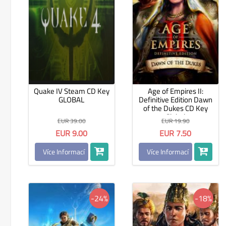
Quake IV Steam CD Key
Age of Empires II:
GLOBAL
Definitive Edition Dawn
of the Dukes CD Key
Global
EUR 39.00
EUR 19.90
EUR 9.00
EUR 7.50
Více Informací
Více Informací
-24%
-18%