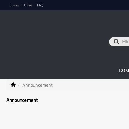
Domov
O nás
FAQ
|
|
DOM
Announcement
Announcement