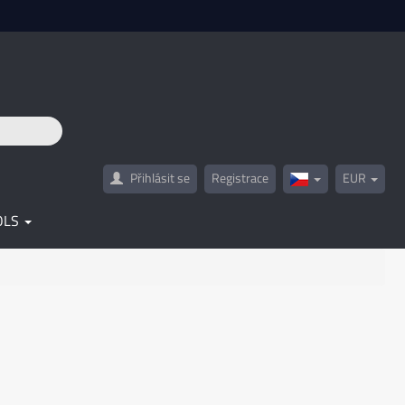
Přihlásit se
Registrace
EUR
Czech(česká
republika)
OLS