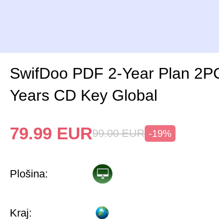
SwifDoo PDF 2-Year Plan 2P
Years CD Key Global
79.99
EUR
99.00
EUR
-19%
Plošina:
Kraj: